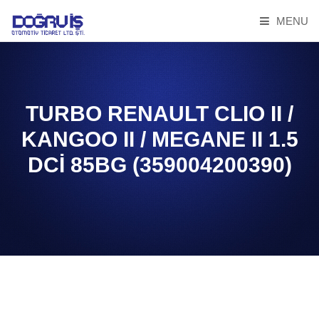
MENU
TURBO RENAULT CLIO II /
KANGOO II / MEGANE II 1.5
DCİ 85BG (359004200390)