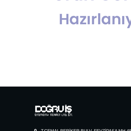
T.CEMAL BERİKER BULV. FEVZİPAŞA MH.480