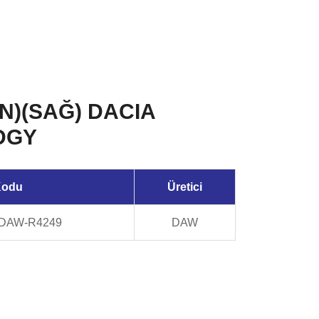
ÖN)(SAĞ) DACIA
DGY
Kodu
Üretici
 DAW-R4249
DAW