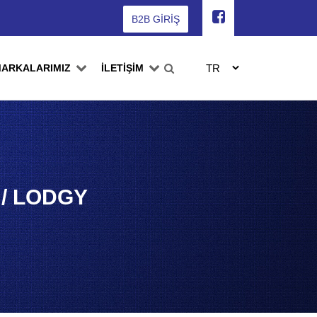
B2B GİRİŞ
ARKALARIMIZ
İLETİŞİM
 / LODGY