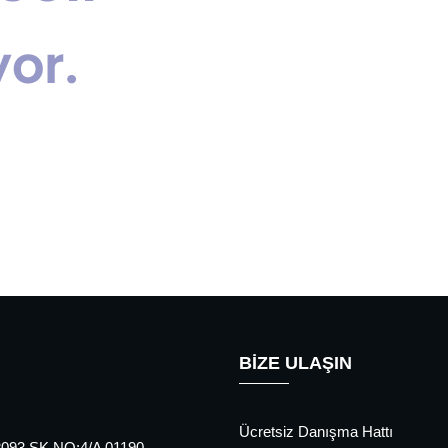
BİZE ULAŞIN
Ücretsiz Danışma Hattı
93 SK.NO:4/A 01190-