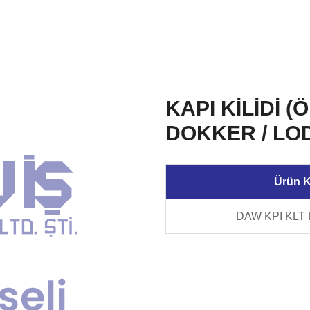
KAPI KİLİDİ (
DOKKER / LO
Ürün 
DAW KPI KLT